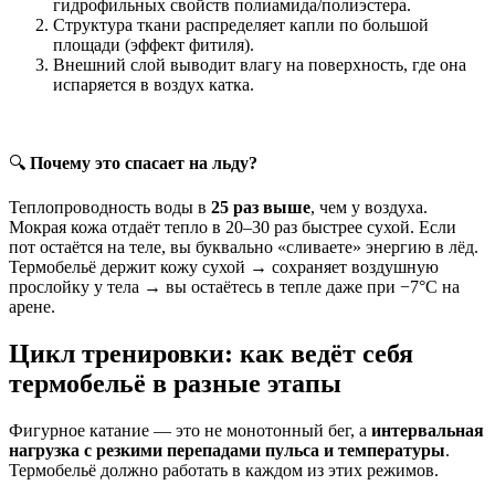
гидрофильных свойств полиамида/полиэстера.
Структура ткани распределяет капли по большой
площади (эффект фитиля).
Внешний слой выводит влагу на поверхность, где она
испаряется в воздух катка.
🔍
Почему это спасает на льду?
Теплопроводность воды в
25 раз выше
, чем у воздуха.
Мокрая кожа отдаёт тепло в 20–30 раз быстрее сухой. Если
пот остаётся на теле, вы буквально «сливаете» энергию в лёд.
Термобельё держит кожу сухой → сохраняет воздушную
прослойку у тела → вы остаётесь в тепле даже при −7°C на
арене.
Цикл тренировки: как ведёт себя
термобельё в разные этапы
Фигурное катание — это не монотонный бег, а
интервальная
нагрузка с резкими перепадами пульса и температуры
.
Термобельё должно работать в каждом из этих режимов.