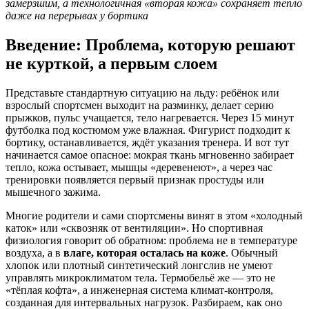
замёрзшим, а технологичная «вторая кожа» сохраняет тепло
даже на перерывах у бортика
Введение: Проблема, которую решают
не курткой, а первым слоем
Представьте стандартную ситуацию на льду: ребёнок или
взрослый спортсмен выходит на разминку, делает серию
прыжков, пульс учащается, тело нагревается. Через 15 минут
футболка под костюмом уже влажная. Фигурист подходит к
бортику, останавливается, ждёт указания тренера. И вот тут
начинается самое опасное: мокрая ткань мгновенно забирает
тепло, кожа остывает, мышцы «деревенеют», а через час
тренировки появляется первый признак простуды или
мышечного зажима.
Многие родители и сами спортсмены винят в этом «холодный
каток» или «сквозняк от вентиляции». Но спортивная
физиология говорит об обратном: проблема не в температуре
воздуха, а в
влаге, которая осталась на коже
. Обычный
хлопок или плотный синтетический лонгслив не умеют
управлять микроклиматом тела. Термобельё же — это не
«тёплая кофта», а инженерная система климат-контроля,
созданная для интервальных нагрузок. Разбираем, как оно