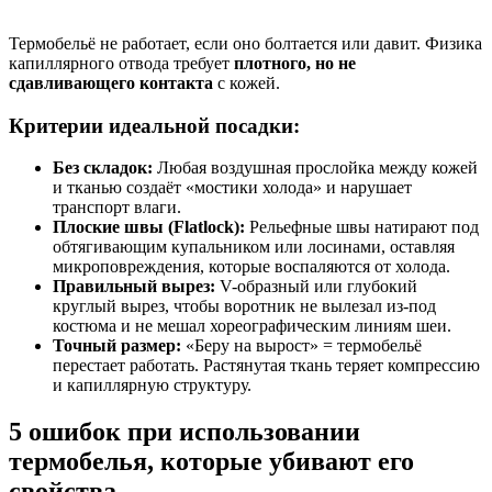
Термобельё не работает, если оно болтается или давит. Физика
капиллярного отвода требует
плотного, но не
сдавливающего контакта
с кожей.
Критерии идеальной посадки:
Без складок:
Любая воздушная прослойка между кожей
и тканью создаёт «мостики холода» и нарушает
транспорт влаги.
Плоские швы (Flatlock):
Рельефные швы натирают под
обтягивающим купальником или лосинами, оставляя
микроповреждения, которые воспаляются от холода.
Правильный вырез:
V-образный или глубокий
круглый вырез, чтобы воротник не вылезал из-под
костюма и не мешал хореографическим линиям шеи.
Точный размер:
«Беру на вырост» = термобельё
перестает работать. Растянутая ткань теряет компрессию
и капиллярную структуру.
5 ошибок при использовании
термобелья, которые убивают его
свойства