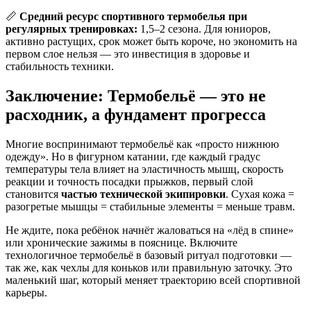
📏
Средний ресурс спортивного термобелья при
регулярных тренировках:
1,5–2 сезона. Для юниоров,
активно растущих, срок может быть короче, но экономить на
первом слое нельзя — это инвестиция в здоровье и
стабильность техники.
Заключение: Термобельё — это не
расходник, а фундамент прогресса
Многие воспринимают термобельё как «просто нижнюю
одежду». Но в фигурном катании, где каждый градус
температуры тела влияет на эластичность мышц, скорость
реакции и точность посадки прыжков, первый слой
становится
частью технической экипировки
. Сухая кожа =
разогретые мышцы = стабильные элементы = меньше травм.
Не ждите, пока ребёнок начнёт жаловаться на «лёд в спине»
или хронические зажимы в пояснице. Включите
технологичное термобельё в базовый ритуал подготовки —
так же, как чехлы для коньков или правильную заточку. Это
маленький шаг, который меняет траекторию всей спортивной
карьеры.