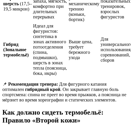
запаха, мягкость,
показательных
шерсть
(17,5–
механическому
комфортно при
тренировок,
19,5 микрон)
трению
длительных
взрослых
(коньки,
перерывах
фигуристов
бортик)
Идеал для
фигуристов:
синтетика в
Для
зонах активного
Выше цена,
Гибрид
универсальног
потоотделения
требует
(Зональное
использования
(спина,
бережного
термобельё)
соревнований,
подмышки),
ухода
сборов
шерсть в зонах
тепла (поясница,
бока, икры)
📌
Рекомендация тренера:
Для фигурного катания
оптимален
гибридный крой
. Он закрывает главную боль
спортсмена: спина не преет во время прыжков, а поясница не
мёрзнет во время хореографии и статических элементов.
Как должно сидеть термобельё:
Правило «Второй кожи»