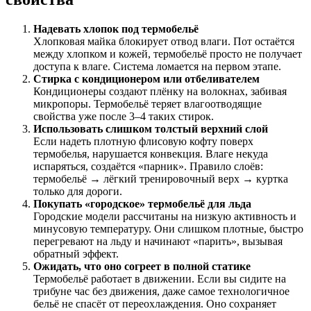
Надевать хлопок под термобельё
Хлопковая майка блокирует отвод влаги. Пот остаётся
между хлопком и кожей, термобельё просто не получает
доступа к влаге. Система ломается на первом этапе.
Стирка с кондиционером или отбеливателем
Кондиционеры создают плёнку на волокнах, забивая
микропоры. Термобельё теряет влагоотводящие
свойства уже после 3–4 таких стирок.
Использовать слишком толстый верхний слой
Если надеть плотную флисовую кофту поверх
термобелья, нарушается конвекция. Влаге некуда
испаряться, создаётся «парник». Правило слоёв:
термобельё → лёгкий тренировочный верх → куртка
только для дороги.
Покупать «городское» термобельё для льда
Городские модели рассчитаны на низкую активность и
минусовую температуру. Они слишком плотные, быстро
перегревают на льду и начинают «парить», вызывая
обратный эффект.
Ожидать, что оно согреет в полной статике
Термобельё работает в движении. Если вы сидите на
трибуне час без движения, даже самое технологичное
бельё не спасёт от переохлаждения. Оно сохраняет