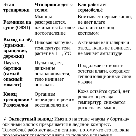
Этап
Что происходит с
Как работает
тренировки
телом
термобельё
Мышцы
Впитывает первые капли,
Разминка на
разогреваются,
не даёт влаге
суше (ОФП)
начинается базовое
скапливаться под
потоотделение
костюмом
Выход на лёд
Пиковая нагрузка,
Активный капиллярный
(прыжки,
температура тела
отвод, ткань не налипает,
вращения,
растёт на 1–1,5°C
не мешает амплитуде
дорожки)
Пауза у
Пульс падает,
Продолжает отводить
бортика
движение
остатки влаги, сохраняет
(самый
останавливается,
теплоизоляционный слой
опасный
тело начинает
у кожи
момент)
остывать
Кожа остаётся сухой, нет
Конец
Организм
резкого перепада
тренировки /
переходит в режим
температур, снижается
Раздевалка
восстановления
риск спазма мышц
💡
Экспертный вывод:
Именно на этапе «паузы у бортика»
обычный хлопок превращается в ледяной компресс.
Термобельё работает даже в статике, потому что его волокна
продолжают транспорт влаги до полного испарения.