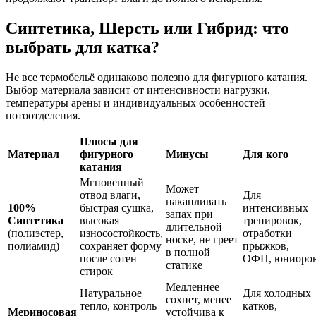
Синтетика, Шерсть или Гибрид: что
выбрать для катка?
Не все термобельё одинаково полезно для фигурного катания.
Выбор материала зависит от интенсивности нагрузки,
температуры арены и индивидуальных особенностей
потоотделения.
Плюсы для
Материал
фигурного
Минусы
Для кого
катания
Мгновенный
Может
отвод влаги,
Для
накапливать
100%
быстрая сушка,
интенсивных
запах при
Синтетика
высокая
тренировок,
длительной
(полиэстер,
износостойкость,
отработки
носке, не греет
полиамид)
сохраняет форму
прыжков,
в полной
после сотен
ОФП, юниоро
статике
стирок
Медленнее
Натуральное
Для холодных
сохнет, менее
тепло, контроль
катков,
Мериносовая
устойчива к