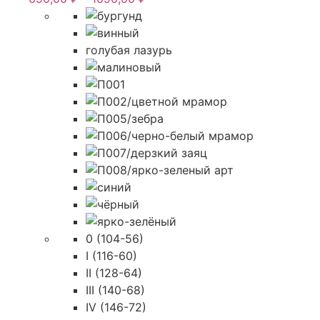
можно
цен:
выбрать
690,00 ₽
на
–
голубая лазурь
странице
1090,00 ₽
товара.
0 (104-56)
I (116-60)
II (128-64)
III (140-68)
IV (146-72)