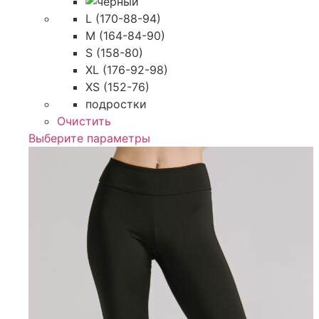
4090,00 ₽
L (170-88-94)
M (164-84-90)
S (158-80)
XL (176-92-98)
XS (152-76)
подростки
Очистить
Этот
Выберите параметры
товар
имеет
несколько
вариаций.
Опции
можно
выбрать
на
странице
товара.