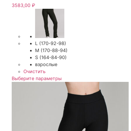
3583,00
₽
L (170-92-98)
M (170-88-94)
S (164-84-90)
взрослые
Очистить
Этот
Выберите параметры
товар
имеет
несколько
вариаций.
Опции
можно
выбрать