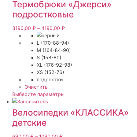
Термобрюки «Джерси»
подростковые
Диапазон
3190,00
₽
–
4190,00
₽
цен:
3190,00 ₽
L (170-88-94)
–
M (164-84-90)
4190,00 ₽
S (158-80)
XL (176-92-98)
XS (152-76)
подростки
Очистить
Этот
Выберите параметры
товар
имеет
Велосипедки «КЛАССИКА»
несколько
детские
вариаций.
Опции
Диапазон
690,00
₽
–
1090,00
₽