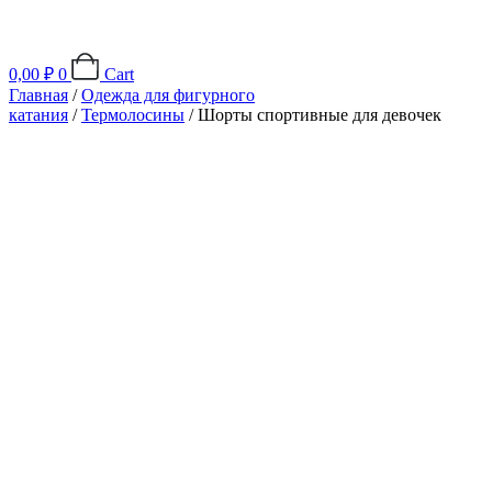
0,00
₽
0
Cart
Главная
/
Одежда для фигурного
катания
/
Термолосины
/ Шорты спортивные для девочек