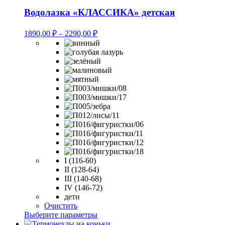
имеет
несколько
Водолазка «КЛАССИКА» детская
вариаций.
Опции
Диапазон
1890,00
₽
–
2290,00
₽
можно
цен:
выбрать
1890,00 ₽
на
–
странице
2290,00 ₽
товара.
I (116-60)
II (128-64)
III (140-68)
IV (146-72)
дети
Очистить
Этот
Выберите параметры
товар