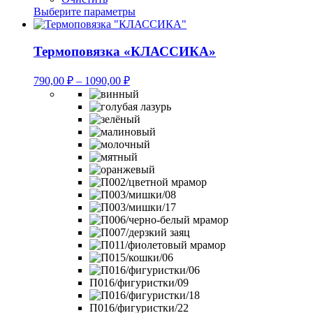
Этот
Выберите параметры
товар
имеет
несколько
Термоповязка «КЛАССИКА»
вариаций.
Опции
Диапазон
790,00
₽
–
1090,00
₽
можно
цен:
выбрать
790,00 ₽
на
–
странице
1090,00 ₽
товара.
П016/фигуристки/09
П016/фигуристки/22