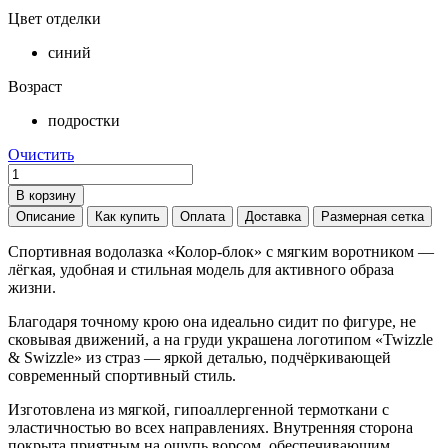
Цвет отделки
синий
Возраст
подростки
Очистить
Количество
товара
В корзину
Термоводолазка
Описание
Как купить
Оплата
Доставка
Размерная сетка
"ДИАГОНАЛЬ"
подростковая
Спортивная водолазка «Колор-блок» с мягким воротником —
лёгкая, удобная и стильная модель для активного образа
жизни.
Благодаря точному крою она идеально сидит по фигуре, не
сковывая движений, а на груди украшена логотипом «Twizzle
& Swizzle» из страз — яркой деталью, подчёркивающей
современный спортивный стиль.
Изготовлена из мягкой, гипоаллергенной термоткани с
эластичностью во всех направлениях. Внутренняя сторона
покрыта приятным на ощупь ворсом, обеспечивающим