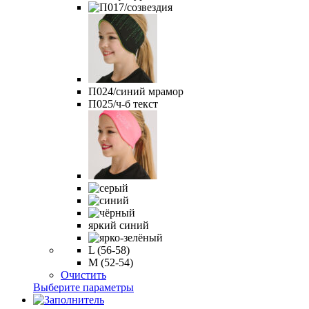
П024/синий мрамор
П025/ч-б текст
яркий синий
L (56-58)
M (52-54)
Очистить
Этот
Выберите параметры
товар