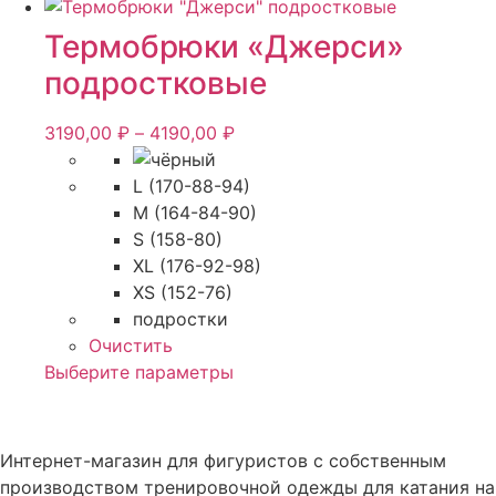
товар
имеет
Термобрюки «Джерси»
несколько
подростковые
вариаций.
Опции
Диапазон
3190,00
₽
–
4190,00
₽
можно
цен:
выбрать
3190,00 ₽
L (170-88-94)
на
–
M (164-84-90)
странице
4190,00 ₽
S (158-80)
товара.
XL (176-92-98)
XS (152-76)
подростки
Очистить
Этот
Выберите параметры
товар
имеет
несколько
Интернет-магазин для фигуристов с собственным
вариаций.
производством тренировочной одежды для катания на