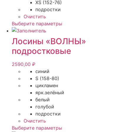
XS (152-76)
подростки
Очистить
Этот
Выберите параметры
товар
имеет
Лосины «ВОЛНЫ»
несколько
подростковые
вариаций.
Опции
2590,00
₽
можно
синий
выбрать
S (158-80)
на
цикламен
странице
ярк.зелёный
товара.
белый
голубой
подростки
Очистить
Этот
Выберите параметры