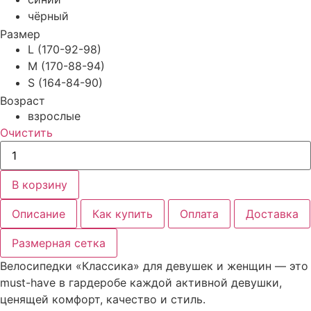
чёрный
Размер
L (170-92-98)
M (170-88-94)
S (164-84-90)
Возраст
взрослые
Очистить
Количество
товара
Велосипедки
"КЛАССИКА"
В корзину
женские
Описание
Как купить
Оплата
Доставка
Размерная сетка
Велосипедки «Классика» для девушек и женщин — это
must-have в гардеробе каждой активной девушки,
ценящей комфорт, качество и стиль.