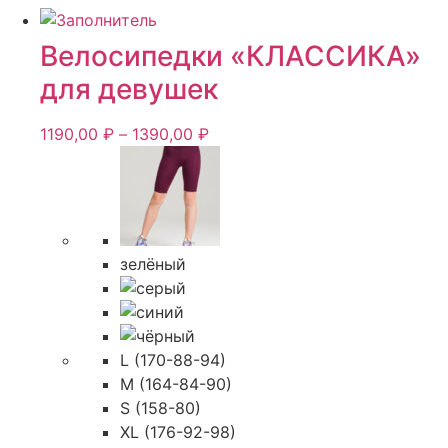
Велосипедки «КЛАССИКА»
для девушек
Диапазон
1190,00
₽
–
1390,00
₽
цен:
1190,00 ₽
–
1390,00 ₽
зелёный
L (170-88-94)
M (164-84-90)
S (158-80)
XL (176-92-98)