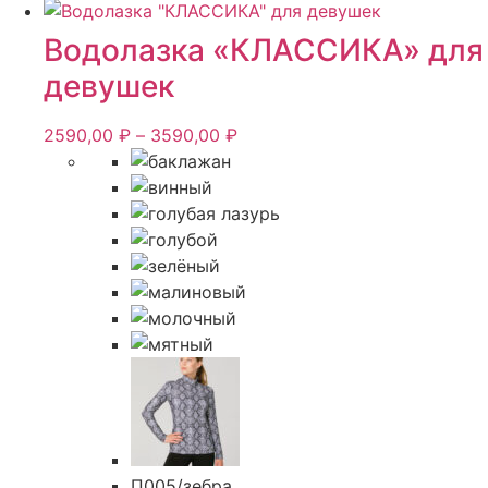
товар
имеет
Водолазка «КЛАССИКА» для
несколько
девушек
вариаций.
Опции
Диапазон
2590,00
₽
–
3590,00
₽
можно
цен:
выбрать
2590,00 ₽
на
–
странице
3590,00 ₽
товара.
П005/зебра