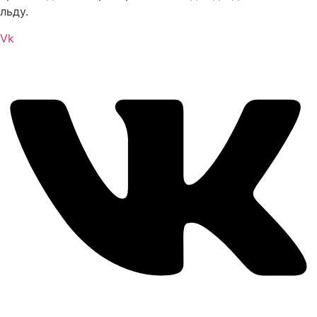
Опции
льду.
можно
Vk
выбрать
на
странице
товара.